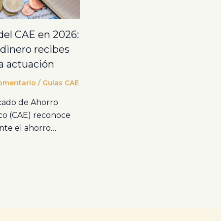
del CAE en 2026:
dinero recibes
a actuación
omentario
/
Guías CAE
icado de Ahorro
co (CAE) reconoce
nte el ahorro…