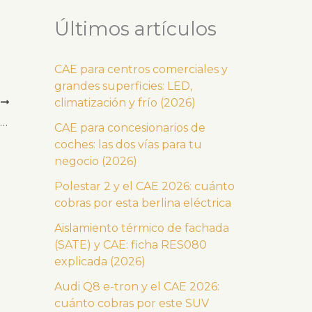
Últimos artículos
CAE para centros comerciales y
grandes superficies: LED,
climatización y frío (2026)
E
Si el propietario del ahorro es un SO o un SD, ¿hace falta convenio CAE?
CAE para concesionarios de
coches: las dos vías para tu
negocio (2026)
Polestar 2 y el CAE 2026: cuánto
cobras por esta berlina eléctrica
Aislamiento térmico de fachada
(SATE) y CAE: ficha RES080
explicada (2026)
Audi Q8 e-tron y el CAE 2026:
cuánto cobras por este SUV