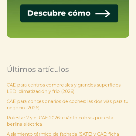
Últimos artículos
CAE para centros comerciales y grandes superficies:
LED, climatización y frío (2026)
CAE para concesionarios de coches: las dos vías para tu
negocio (2026)
Polestar 2 y el CAE 2026: cuánto cobras por esta
berlina eléctrica
Aislamiento térmico de fachada (SATE) y CAE: ficha