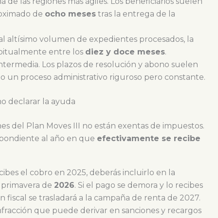
de las regiones más ágiles. Los beneficiarios suelen
roximado de
ocho meses
tras la entrega de la
l altísimo volumen de expedientes procesados, la
abitualmente entre los
diez y doce meses
.
ntermedia. Los plazos de resolución y abono suelen
ndo un proceso administrativo riguroso pero constante.
o declarar la ayuda
es del Plan Moves III no están exentas de impuestos.
espondiente al año en que
efectivamente se recibe
ecibes el cobro en 2025, deberás incluirlo en la
a primavera de
2026
. Si el pago se demora y lo recibes
n fiscal se trasladará a la campaña de renta de 2027.
nfracción que puede derivar en sanciones y recargos