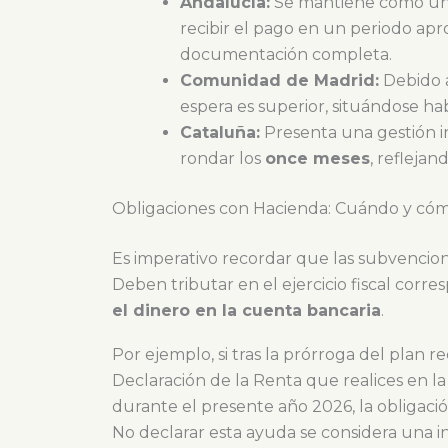
Andalucía:
Se mantiene como una 
recibir el pago en un periodo ap
documentación completa.
Comunidad de Madrid:
Debido a
espera es superior, situándose h
Cataluña:
Presenta una gestión i
rondar los
once meses
, refleja
Obligaciones con Hacienda: Cuándo y cóm
Es imperativo recordar que las subvencion
Deben tributar en el ejercicio fiscal corr
el dinero en la cuenta bancaria
.
Por ejemplo, si tras la prórroga del plan r
Declaración de la Renta que realices en l
durante el presente año 2026, la obligació
No declarar esta ayuda se considera una i