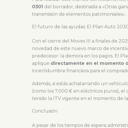
0301
del borrador, destinada a «Otras gan
transmisión de elementos patrimoniales».
El futuro de las ayudas: El Plan Auto 203
Con el cierre del Moves III a finales de 2
novedad de este nuevo marco de incentivo
predecesor: la demora en los pagos. El P
aplique
directamente en el momento d
incertidumbre financiera para el comprad
Además, si estás achatarrando un vehículo
(como los 7.000 € en eléctricos puros), e
tenido la ITV vigente en el momento de la
Conclusión
A pesar de los tiempos de espera administr