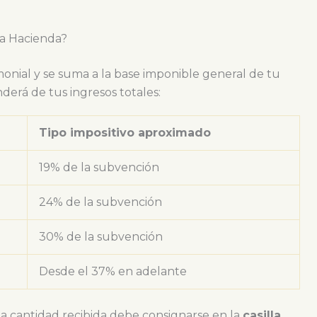
 a Hacienda?
onial y se suma a la base imponible general de tu
derá de tus ingresos totales:
Tipo impositivo aproximado
19% de la subvención
24% de la subvención
30% de la subvención
Desde el 37% en adelante
la cantidad recibida debe consignarse en la
casilla