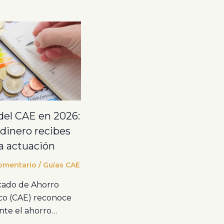
del CAE en 2026:
dinero recibes
a actuación
omentario
/
Guías CAE
icado de Ahorro
co (CAE) reconoce
nte el ahorro…