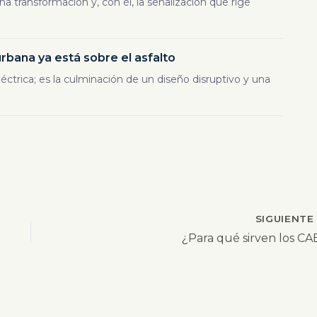
na transformación y, con él, la señalización que rige
rbana ya está sobre el asfalto
trica; es la culminación de un diseño disruptivo y una
SIGUIENT
¿Para qué sirven los CA